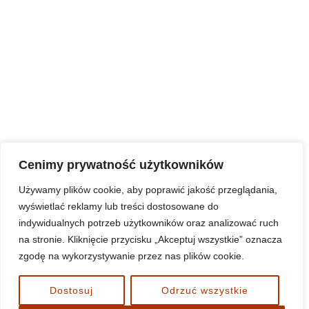
Share on Linkdin
Share on Pinterest
Cenimy prywatność użytkowników
Używamy plików cookie, aby poprawić jakość przeglądania,
wyświetlać reklamy lub treści dostosowane do
indywidualnych potrzeb użytkowników oraz analizować ruch
na stronie. Kliknięcie przycisku „Akceptuj wszystkie” oznacza
Standardy Ochrony Małoletnich w duszpasterstwie
zgodę na wykorzystywanie przez nas plików cookie.
parafialnym w diecezji koszalińsko-kołobrzeskiej
www.nnmp-bialogard.pl
Dostosuj
Odrzuć wszystkie