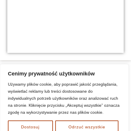
Cenimy prywatność użytkowników
Używamy plików cookie, aby poprawić jakość przeglądania,
wyświetlać reklamy lub treści dostosowane do
indywidualnych potrzeb użytkowników oraz analizować ruch
na stronie. Kliknięcie przycisku „Akceptuj wszystkie” oznacza
Standardy Ochrony Małoletnich w duszpasterstwie
zgodę na wykorzystywanie przez nas plików cookie.
parafialnym w diecezji koszalińsko-kołobrzeskiej
www.nnmp-bialogard.pl
Dostosuj
Odrzuć wszystkie