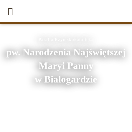
Parafia Rzymskokatolicka
pw. Narodzenia Najświętszej
Maryi Panny
w Białogardzie
ul. Narodzenia NMP 17
78-200 Białogard
e-mail: wkarczmarczyk@poczta.onet.pl