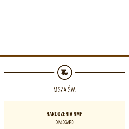
Nasze konto bankowe:
PKO BP/o Białogard
89 1020 2821 0000 1502 0025 2999
telefon: 94 312 23 25
MSZA ŚW.
NARODZENIA NMP
BIAŁOGARD