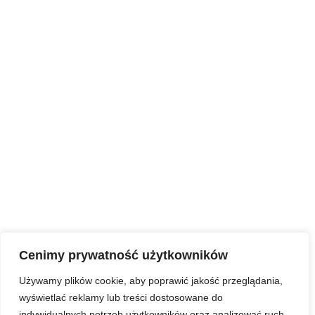
Share on Facebook
Share on Twitter
Share on Linkdin
Share on Pinterest
Cenimy prywatność użytkowników
Używamy plików cookie, aby poprawić jakość przeglądania,
wyświetlać reklamy lub treści dostosowane do
indywidualnych potrzeb użytkowników oraz analizować ruch