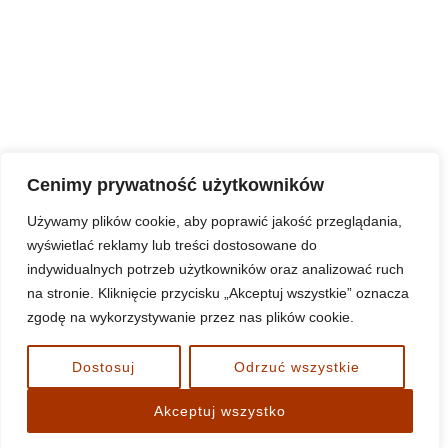
Share on Pinterest
Cenimy prywatność użytkowników
Używamy plików cookie, aby poprawić jakość przeglądania,
wyświetlać reklamy lub treści dostosowane do
indywidualnych potrzeb użytkowników oraz analizować ruch
na stronie. Kliknięcie przycisku „Akceptuj wszystkie” oznacza
Standardy Ochrony Małoletnich w duszpasterstwie
zgodę na wykorzystywanie przez nas plików cookie.
parafialnym w diecezji koszalińsko-kołobrzeskiej
www.nnmp-bialogard.pl
Dostosuj
Odrzuć wszystkie
Akceptuj wszystko