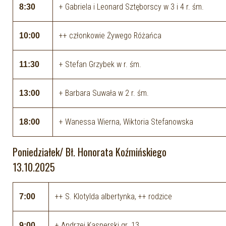
+ Gabriela i Leonard Sztęborscy w 3 i 4 r. śm.
8:30
++ członkowie Żywego Różańca
10:00
+ Stefan Grzybek w r. śm.
11:30
+ Barbara Suwała w 2 r. śm.
13:00
+ Wanessa Wierna, Wiktoria Stefanowska
18:00
Poniedziałek/ Bł. Honorata Koźmińskiego
13.10.2025
++ S. Klotylda albertynka, ++ rodzice
7:00
+ Andrzej Kasperski gr. 13
9:00