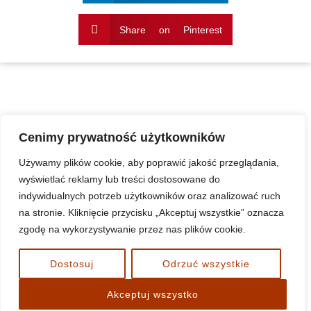
Share on Pinterest
Cenimy prywatność użytkowników
Używamy plików cookie, aby poprawić jakość przeglądania,
wyświetlać reklamy lub treści dostosowane do
indywidualnych potrzeb użytkowników oraz analizować ruch
na stronie. Kliknięcie przycisku „Akceptuj wszystkie” oznacza
Standardy Ochrony Małoletnich w duszpasterstwie
zgodę na wykorzystywanie przez nas plików cookie.
parafialnym w diecezji koszalińsko-kołobrzeskiej
www.nnmp-bialogard.pl
Dostosuj
Odrzuć wszystkie
Akceptuj wszystko