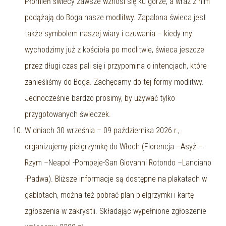
Płomień świecy zawsze wznosi się ku górze, a wraz z nim
podążają do Boga nasze modlitwy. Zapalona świeca jest
także symbolem naszej wiary i czuwania – kiedy my
wychodzimy już z kościoła po modlitwie, świeca jeszcze
przez długi czas pali się i przypomina o intencjach, które
zanieśliśmy do Boga. Zachęcamy do tej formy modlitwy.
Jednocześnie bardzo prosimy, by używać tylko
przygotowanych świeczek.
W dniach 30 września – 09 października 2026 r.,
organizujemy pielgrzymkę do Włoch (Florencja –Asyż –
Rzym –Neapol -Pompeje-San Giovanni Rotondo –Lanciano
-Padwa). Bliższe informacje są dostępne na plakatach w
gablotach, można też pobrać plan pielgrzymki i kartę
zgłoszenia w zakrystii. Składając wypełnione zgłoszenie