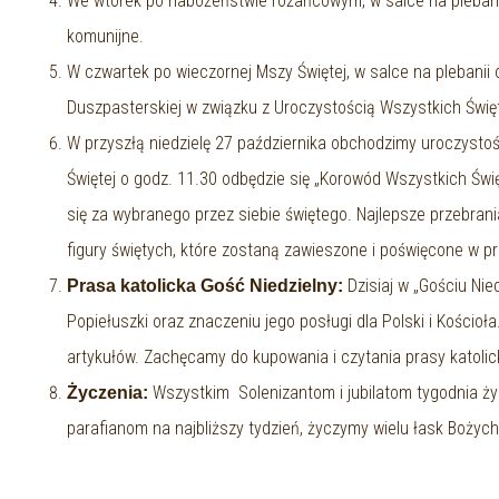
We wtorek po nabożeństwie różańcowym, w salce na plebanii
komunijne.
W czwartek po wieczornej Mszy Świętej, w salce na plebanii 
Duszpasterskiej w związku z Uroczystością Wszystkich Świę
W przyszłą niedzielę 27 października obchodzimy uroczys
Świętej o godz. 11.30 odbędzie się „Korowód Wszystkich Świ
się za wybranego przez siebie świętego. Najlepsze przebra
figury świętych, które zostaną zawieszone i poświęcone w p
Dzisiaj w „Gościu Nie
Prasa katolicka Gość Niedzielny:
Popiełuszki oraz znaczeniu jego posługi dla Polski i Kościo
artykułów. Zachęcamy do kupowania i czytania prasy katolick
Wszystkim Solenizantom i jubilatom tygodnia ż
Życzenia:
parafianom na najbliższy tydzień, życzymy wielu łask Bożych 
Wasi Duszpas