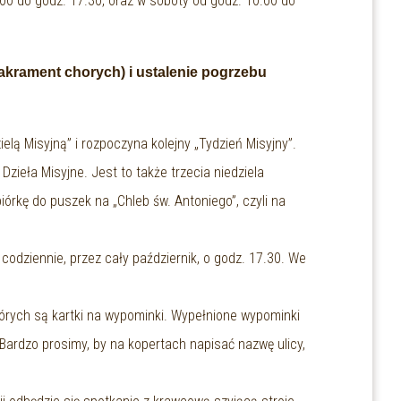
.00 do godz. 17.30, oraz w soboty od godz. 10.00 do
krament chorych) i ustalenie pogrzebu
lą Misyjną” i rozpoczyna kolejny „Tydzień Misyjny”.
Dzieła Misyjne. Jest to także trzecia niedziela
órkę do puszek na „Chleb św. Antoniego”, czyli na
dziennie, przez cały październik, o godz. 17.30. We
órych są kartki na wypominki. Wypełnione wypominki
. Bardzo prosimy, by na kopertach napisać nazwę ulicy,