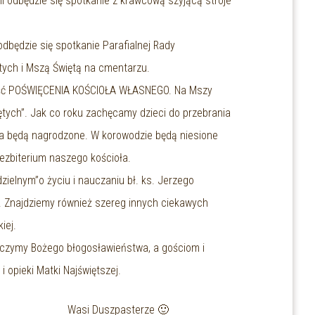
 odbędzie się spotkanie z krawcową szyjącą stroje
odbędzie się spotkanie Parafialnej Rady
tych i Mszą Świętą na cmentarzu.
tość POŚWIĘCENIA KOŚCIOŁA WŁASNEGO. Na Mszy
ętych”. Jak co roku zachęcamy dzieci do przebrania
nia będą nagrodzone. W korowodzie będą niesione
rezbiterium naszego kościoła.
dzielnym”o życiu i nauczaniu bł. ks. Jerzego
ła. Znajdziemy również szereg innych ciekawych
iej.
yczymy Bożego błogosławieństwa, a gościom i
i opieki Matki Najświętszej.
terze 🙂