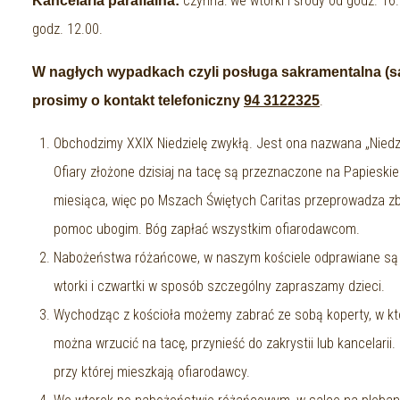
czynna: we wtorki i środy od godz. 16
Kancelaria parafialna:
godz. 12.00.
W nagłych wypadkach czyli posługa sakramentalna (sa
.
prosimy o kontakt telefoniczny
94 3122325
Obchodzimy XXIX Niedzielę zwykłą. Jest ona nazwana „Niedzie
Ofiary złożone dzisiaj na tacę są przeznaczone na Papieskie 
miesiąca, więc po Mszach Świętych Caritas przeprowadza zbi
pomoc ubogim. Bóg zapłać wszystkim ofiarodawcom.
Nabożeństwa różańcowe, w naszym kościele odprawiane są co
wtorki i czwartki w sposób szczególny zapraszamy dzieci.
Wychodząc z kościoła możemy zabrać ze sobą koperty, w kt
można wrzucić na tacę, przynieść do zakrystii lub kancelarii
przy której mieszkają ofiarodawcy.