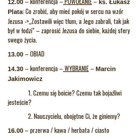
– konferencja –
POWOŁANIE
–
12.00
ks. Łukasz
: Co zrobić, aby mieć pokój w sercu na wzór
Plata
Jezusa ->„Zostawili więc tłum, a Jego zabrali, tak jak
był w łodzi” – zaprosić Jezusa do siebie, każdej sfery
swego życia.
– OBIAD
13.00
– konferencja –
WYBRANIE
–
14.30
Marcin
Jakimowicz
1. Czemu się boicie? Czemu tak bojaźliwi
jesteście?
2. Nauczycielu, obojętne Ci, że giniemy?
– przerwa / kawa / herbata / ciasto
16.00