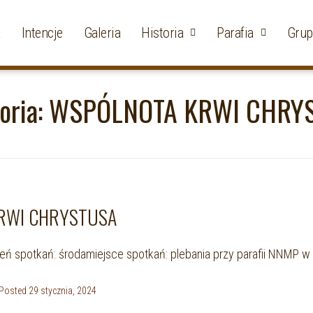
a
Intencje
Galeria
Historia
Parafia
Grup
oria:
WSPÓLNOTA KRWI CHRY
RWI CHRYSTUSA
ień spotkań: środamiejsce spotkań: plebania przy parafii NNMP w 
Posted
29 stycznia, 2024