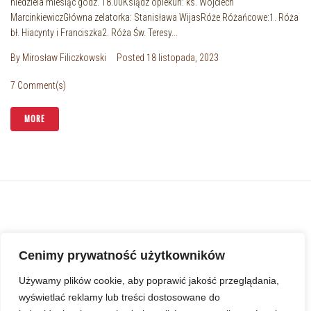
niedziela miesiąc godz. 18.00Ksiądz opiekun: ks. Wojciech
MarcinkiewiczGłówna zelatorka: Stanisława WijasRóże Różańcowe:1. Róża
bł. Hiacynty i Franciszka2. Róża Św. Teresy...
By
Mirosław Filiczkowski
Posted
18 listopada, 2023
7 Comment(s)
MORE
Cenimy prywatność użytkowników
Używamy plików cookie, aby poprawić jakość przeglądania,
wyświetlać reklamy lub treści dostosowane do