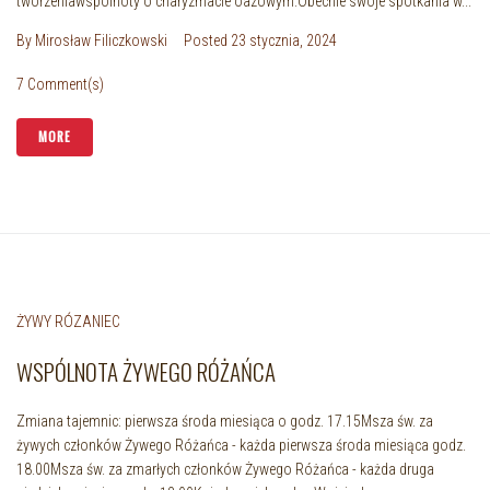
tworzeniawspólnoty o charyzmacie oazowym.Obecnie swoje spotkania w...
By
Mirosław Filiczkowski
Posted
23 stycznia, 2024
7 Comment(s)
MORE
ŻYWY RÓZANIEC
WSPÓLNOTA ŻYWEGO RÓŻAŃCA
Zmiana tajemnic: pierwsza środa miesiąca o godz. 17.15Msza św. za
żywych członków Żywego Różańca - każda pierwsza środa miesiąca godz.
18.00Msza św. za zmarłych członków Żywego Różańca - każda druga