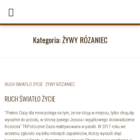
Kategoria:
ŻYWY RÓZANIEC
RUCH ŚWIATŁO ŻYCIE
ŻYWY RÓZANIEC
RUCH ŚWIATŁO ŻYCIE
"Piekno Oazy dla mnie polega na tym, że nie stoją w miejscu, tylko chcę,idę
wyraźnie do przodu, w stronę żywego Jezusa i wyjątkowego doświadczenie
Kościoła" TKPotocznie Oaza reaktywowana w parafii. W 2017 roku we
wrześniu zgłosiło się kilku młodych zapaleńców, którzy wyrazili chęć